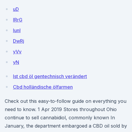
uD
IRrG
lunl
DwRj
yVv
yN
Ist cbd öl gentechnisch verändert
Cbd holländische ölfarmen
Check out this easy-to-follow guide on everything you
need to know. 1 Apr 2019 Stores throughout Ohio
continue to sell cannabidiol, commonly known In
January, the department embargoed a CBD oil sold by