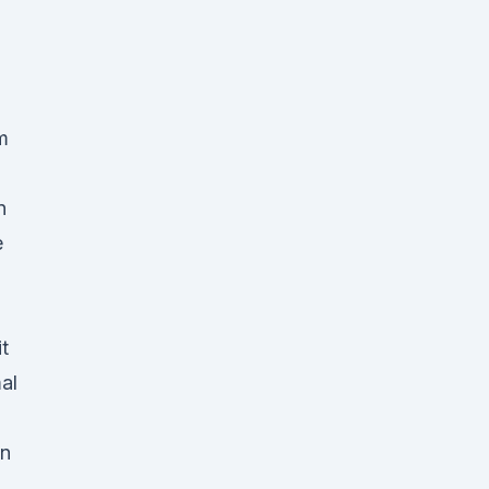
m
n
e
t
al
en