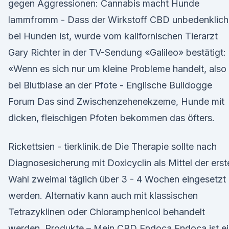
gegen Aggressionen: Cannabis macht Hunde
lammfromm - Dass der Wirkstoff CBD unbedenklich
bei Hunden ist, wurde vom kalifornischen Tierarzt
Gary Richter in der TV-Sendung «Galileo» bestätigt:
«Wenn es sich nur um kleine Probleme handelt, also
bei Blutblase an der Pfote - Englische Bulldogge
Forum Das sind Zwischenzehenekzeme, Hunde mit
dicken, fleischigen Pfoten bekommen das öfters.
Rickettsien - tierklinik.de Die Therapie sollte nach
Diagnosesicherung mit Doxicyclin als Mittel der erst
Wahl zweimal täglich über 3 - 4 Wochen eingesetzt
werden. Alternativ kann auch mit klassischen
Tetrazyklinen oder Chloramphenicol behandelt
werden. Produkte – Mein CBD Endoca Endoca ist e