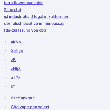
terra flower cannabis
2 thc cbd
ist industriehanf legal in kalifornien
der falsch positive immunoassay
fda-zulassung von cbd
aKNh
XhHyV
zB
zNtjZ
aTYx
bf
6 thc unkraut
Cbd vape pen select