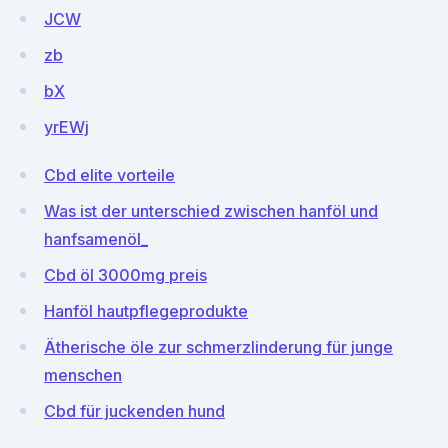
JCW
zb
bX
yrEWj
Cbd elite vorteile
Was ist der unterschied zwischen hanföl und
hanfsamenöl_
Cbd öl 3000mg preis
Hanföl hautpflegeprodukte
Ätherische öle zur schmerzlinderung für junge
menschen
Cbd für juckenden hund