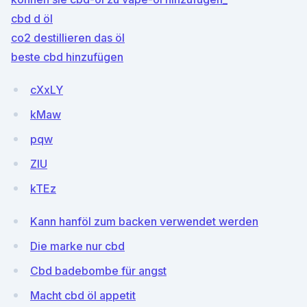
cbd d öl
co2 destillieren das öl
beste cbd hinzufügen
cXxLY
kMaw
pqw
ZIU
kTEz
Kann hanföl zum backen verwendet werden
Die marke nur cbd
Cbd badebombe für angst
Macht cbd öl appetit