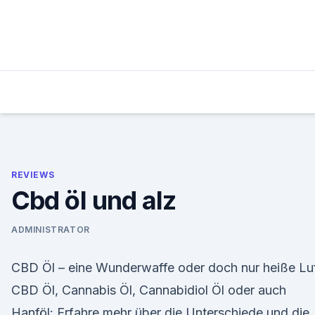
Skip
to
content
REVIEWS
Cbd öl und alz
ADMINISTRATOR
CBD Öl – eine Wunderwaffe oder doch nur heiße Lu
CBD Öl, Cannabis Öl, Cannabidiol Öl oder auch
Hanföl: Erfahre mehr über die Unterschiede und die