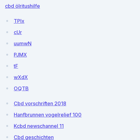
cbd ölritushilfe
TPlx
cUr
uumwN
PJMX
tF
wXdX
OQTB
Cbd vorschriften 2018
Hanfbrunnen vogelrelief 100
Kcbd newschannel 11
Cbd geschichten